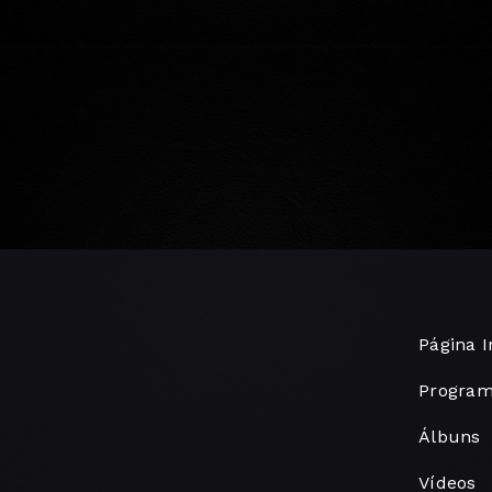
Página I
Progra
Álbuns
Vídeos