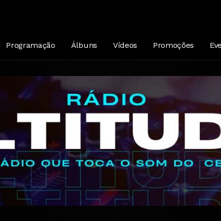
 – Seu Nome É Amor (Love Has a Name
Programação
Álbuns
Vídeos
Promoções
Ev